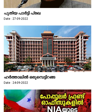
പു​തി​യ പാ​ര്‍​ട്ടി പ്ര​ഖ
Date : 27-09-2022
ഹർത്താലിൽ ഒരുമ്പെട്ടിറങ്ങ
Date : 24-09-2022