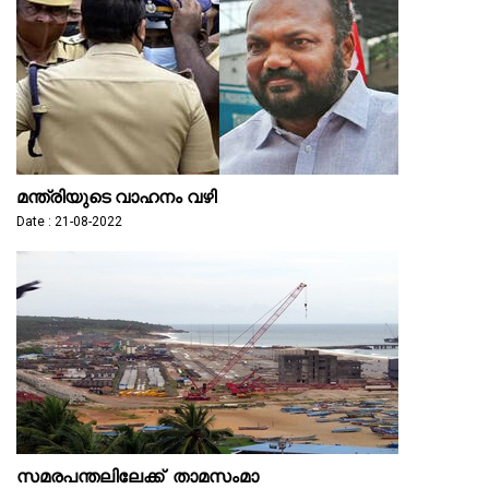
മന്ത്രിയുടെ വാ​ഹ​നം വ​ഴി​
Date : 21-08-2022
സമരപന്തലിലേക്ക് താമസംമാ