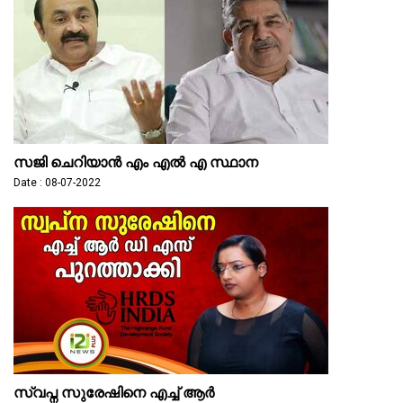
സജി ചെറിയാൻ എം എൽ എ സ്ഥാന
Date : 08-07-2022
സ്വപ്ന സുരേഷിനെ എച്ച് ആർ