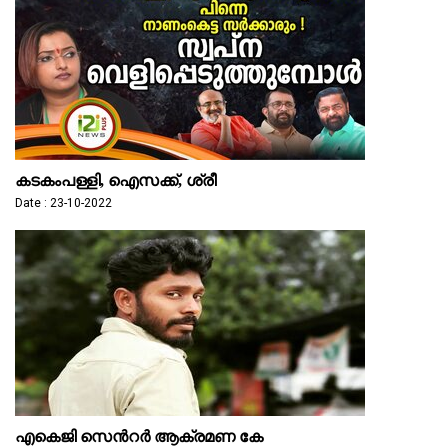
കടകംപള്ളി, ഐസക്ക്, ശ്രീ
Date : 23-10-2022
എകെജി സെന്‍റര്‍ ആക്രമണ കേ