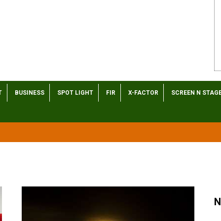
T
BUSINESS
SPOT LIGHT
FIR
X-FACTOR
SCREEN N STAG
N