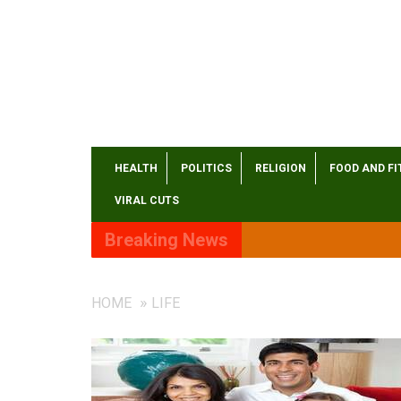
HEALTH
POLITICS
RELIGION
FOOD AND FI
VIRAL CUTS
Breaking News
HOME
LIFE