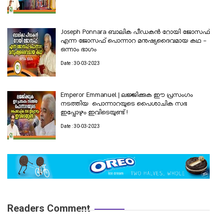
Joseph Ponnara ബാലിക പീഡകൻ റോയി ജോസഫ്
എന്ന ജോസഫ് പൊന്നാറ മനുഷ്യദൈവമായ കഥ -
ഒന്നാം ഭാഗം
Date : 30-03-2023
Emperor Emmanuel | ലജ്ജിക്കുക ഈ പ്രസംഗം
നടത്തിയ പൊന്നാറയുടെ പൈശാചിക സഭ
ഇപ്പോഴും ഇവിടെയുണ്ട് !
Date : 30-03-2023
Readers Comment