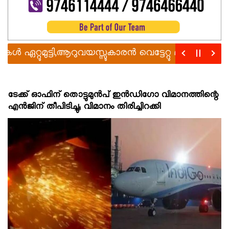
റ്റുമുട്ടി,ആറുവയസ്സുകാരൻ വെട്ടേറ്റു മരിച്ചു
രാഹുലി
ടേക്ക് ഓഫിന് തൊട്ടുമുന്‍പ് ഇൻഡിഗോ വിമാനത്തിന്റെ
എൻജിന് തീപിടിച്ചു; വിമാനം തിരിച്ചിറക്കി