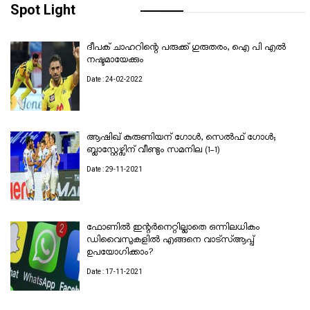
Spot Light
ദീപക് ചാഹറിന്റെ പരുക്ക് ഗുരുതരം, ഐ പി എൽ
നഷ്ടമായേക്കും
Date : 24-02-2022
ആഷിഖ് കുരുണിയന് ഗോൾ, സെൽഫ് ഗോൾ;
ബ്ലാസ്റ്റേഴ്സിന് വീണ്ടും സമനില (1–1)
Date : 29-11-2021
ഫോണിൽ ഇന്റർനെറ്റില്ലാതെ ഒന്നിലധികം
ഡിവൈസുകളിൽ എങ്ങനെ വാട്സ്ആപ്പ്
ഉപയോഗിക്കാം?
Date : 17-11-2021