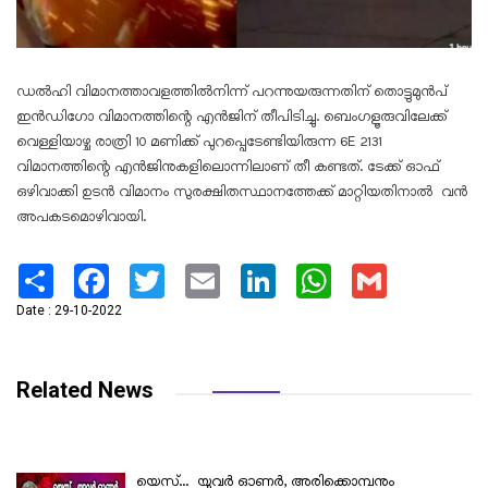
ഡൽഹി വിമാനത്താവളത്തിൽനിന്ന് പറന്നുയരുന്നതിന് തൊട്ടുമുൻപ്
ഇൻഡിഗോ വിമാനത്തിന്റെ എൻജിന് തീപിടിച്ചു. ബെംഗളൂരുവിലേക്ക്
വെള്ളിയാഴ്ച രാത്രി 10 മണിക്ക് പുറപ്പെടേണ്ടിയിരുന്ന 6E 2131
വിമാനത്തിന്റെ എൻജിനുകളിലൊന്നിലാണ് തീ കണ്ടത്. ടേക്ക് ഓഫ്
ഒഴിവാക്കി ഉടൻ വിമാനം സുരക്ഷിതസ്ഥാനത്തേക്ക് മാറ്റിയതിനാൽ വന്‍
അപകടമൊഴിവായി.
Share
Facebook
Twitter
Email
LinkedIn
WhatsApp
Gmail
Date : 29-10-2022
Related News
യെസ്... യുവർ ഓണർ, അരിക്കൊമ്പനും