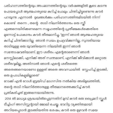
പരിഹാസത്തിന്റെയും അപമാനത്തിന്റെയും വർഷങ്ങളിൽ കൂടെ കടന്നു
പോയപ്പോൾ ആത്മഹത്യയെ കുറിച്ച് പോലും ചിന്തിച്ചിട്ടുണ്ടെന്നു കൗർ
പറയുന്നു .എന്നാൽ ദുഖങ്ങൾക്കും പരിഹാസത്തിനുമിടയിൽ നിന്ന്
കൊണ്ട് തന്നെ , തന്റെ താടി നിലനിർത്താനും ഒരു സ്ത്രീ
എങ്ങനെയിരിക്കണമെന്ന സമൂഹത്തിന്റെ പ്രതീക്ഷകൾക്കെതിരെ
മുന്നോട്ട് പോകാനും കൗർ തീരുമാനിച്ചു. "ഇന്ന് ഞാൻ ആത്മഹത്യയെ
കുറിച്ച് ചിന്തിക്കാറില്ല ഞാൻ സ്വയം ഉപദ്രവിക്കുന്നില്ല. സുന്ദരിയായ
താടിയുള്ള ഒരു യുവതിയെന്ന നിലയിൽ ഇന്ന് ഞാൻ
സന്തോഷവതിയാണ്. ഈ ശരീരം എന്റേതാണെന്ന് ഞാൻ
മനസ്സിലാക്കി, എനിക്ക് അത് സ്വന്തമാണ്, എനിക്ക് ജീവിക്കാൻ മറ്റൊരു
ശരീരവുമില്ല, അതിനാൽ ഞാൻ എന്റെ ശരീരത്തെ
അതെങ്ങനെയാണോ ഉള്ളത് അതെ അവസ്ഥയിൽ സ്നേഹിച്ച്‌ തുടങ്ങി,
ഒരു ഉപാധികളുമില്ലാതെ"
റോക്ക് എൻ റോൾ ബ്രയിഡ് മാഗസിനു നൽകിയ അഭിമുഖത്തിൽ,
തന്റെ താടി നിലനിർത്താനുള്ള തീരുമാനത്തെക്കുറിച്ച് കൗർ
പ്രതികരിച്ചത് ഇങ്ങനെയായിരുന്നു.
2014 ൽ മാധ്യമ ശ്രദ്ധയിൽപ്പെടുന്നതിന് മുമ്പ് കൗർ ഒരു പ്രൈമറി സ്കൂൾ
ടീച്ചിംഗ് അസിസ്റ്റന്റായി ജോലി ചെയ്തു. വേറിട്ട വ്യക്തിത്വമായി
അറിയപ്പെടാൻ തുടങ്ങിയതിനു ശേഷം, കൗർ ഒരു മുഴുവൻ സമയ