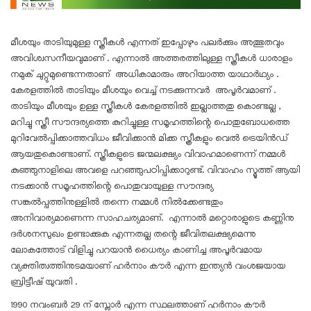
മീശയും താടിയുമുള്ള സ്ത്രീകൾ എന്നത് ഇപ്പോഴും പലർക്കും അത്ഭുതവും
അവിശ്വസനീയവുമാണ് . എന്നാൽ അത്തരത്തിലുള്ള സ്ത്രീകൾ ധാരാളം
നമുക് ചുറ്റുമുണ്ടെന്നതാണ് അധികാമാരും അറിയാത്ത യാഥാർഥ്യം .
കേരളത്തിൽ താടിയും മീശയും വെച്ച് നടക്കുന്നവർ അപൂർവമാണ് .
താടിയും മീശയും ഉള്ള സ്ത്രീകൾ കേരളത്തിൽ ഇല്ലാത്തതു കൊണ്ടല്ല ,
മറിച്ചു സ്ത്രീ സൗന്ദര്യത്തെ കുറിച്ചുള്ള സമൂഹത്തിന്റെ പൊതുബോധത്തെ
മുറിവേൽപ്പിക്കാത്തവിധം ജീവിക്കാൻ മിക്ക സ്ത്രീകളും വെൽ ട്രെയിൻഡ്
ആയതുകൊണ്ടാണ്. സ്ത്രീകളുടെ ജന്മലക്ഷ്യം വിവാഹമാണെന്ന് നമ്മൾ
കുഞ്ഞുനാളിലെ അവളെ പറഞ്ഞുപഠിപ്പിക്കാറുണ്ട്. വിവാഹം സ്മൂത്ത് ആയി
നടക്കാൻ സമൂഹത്തിന്റെ പൊതുവായുള്ള സൗന്ദര്യ
സങ്കൽപ്പത്തിനുള്ളിൽ തന്നെ നമ്മൾ നിൽക്കേണ്ടതും
അനിവാര്യമാണെന്ന സാഹചര്യമാണ്. എന്നാൽ മറ്റൊരാളുടെ കണ്ണിനു
ദർശനസുഖം ഉണ്ടാക്കുക എന്നതല്ല തന്റെ ജീവിതലക്ഷ്യമെന്നു
ലോകത്തോട് വിളിച്ചു പറയാൻ ധൈര്യം കാണിച്ച അപൂർവമായ
വ്യക്തിത്വത്തിനുടമയാണ് ഹർനാം കൗർ എന്ന ഇന്ത്യൻ വംശജയായ
ബ്രിട്ടീഷ് യുവതി .
1990 നവംബർ 29 ന് സ്ലോർ എന്ന സ്ഥലത്താണ് ഹർനാം കൗർ