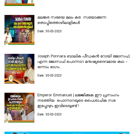
മലങ്കര സഭയെ മലം കര സഭയാക്കുന്ന
തൊപ്പിത്തൊഴിലാളികൾ
Date : 30-03-2023
Joseph Ponnara ബാലിക പീഡകൻ റോയി ജോസഫ്
എന്ന ജോസഫ് പൊന്നാറ മനുഷ്യദൈവമായ കഥ -
ഒന്നാം ഭാഗം
Date : 30-03-2023
Emperor Emmanuel | ലജ്ജിക്കുക ഈ പ്രസംഗം
നടത്തിയ പൊന്നാറയുടെ പൈശാചിക സഭ
ഇപ്പോഴും ഇവിടെയുണ്ട് !
Date : 30-03-2023