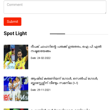
Submit
Spot Light
ദീപക് ചാഹറിന്റെ പരുക്ക് ഗുരുതരം, ഐ പി എൽ
നഷ്ടമായേക്കും
Date : 24-02-2022
ആഷിഖ് കുരുണിയന് ഗോൾ, സെൽഫ് ഗോൾ;
ബ്ലാസ്റ്റേഴ്സിന് വീണ്ടും സമനില (1–1)
Date : 29-11-2021