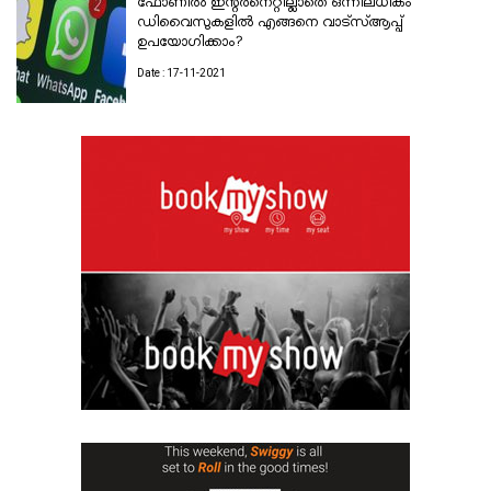
ഫോണിൽ ഇന്റർനെറ്റില്ലാതെ ഒന്നിലധികം
ഡിവൈസുകളിൽ എങ്ങനെ വാട്സ്ആപ്പ്
ഉപയോഗിക്കാം?
Date : 17-11-2021