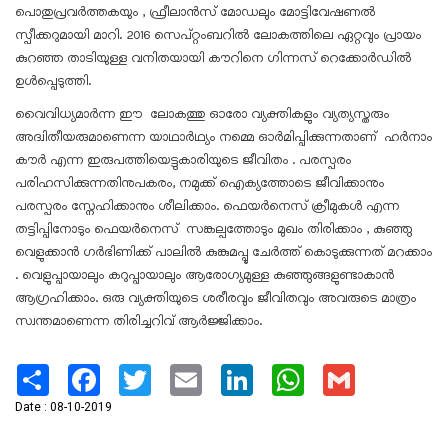
പൊതുപ്രവർത്തകയും , ഫ്രീലാൻസ് മോഡലും മോട്ടിവേഷണൽ
സ്പീക്കറുമായി മാറി. 2016 സെപ്റ്റംബറിൽ ലോകത്തിലെ ഏറ്റവും പ്രായം
കുറഞ്ഞ താടിയുള്ള വനിതയായി കൗറിനെ ഗിന്നസ് റെക്കോർഡിൽ
ഉൾപ്പെടുത്തി.
വൈവിധ്യമാർന്ന ഈ ലോകത്തു ഓരോ വ്യക്തികളും വ്യത്യസ്തരും
അദ്വിതീയരുമാണെന്ന യാഥാർഥ്യം നമ്മെ ഓർമിപ്പിക്കുന്നതാണ് ഹർനാം
കൗർ എന്ന ഇരുപത്തിയെട്ടുകാരിയുടെ ജീവിതം . പരസ്പരം
പരിഹസിക്കുന്നതിനുപകരം, നമുക്ക് ഐക്യത്തോടെ ജീവിക്കാനും
പരസ്പരം സ്നേഹിക്കാനും ശീലിക്കാം. ഫെയർനെസ് ക്രീമുകൾ എന്ന
തട്ടിപ്പിനോടും ഫെയർനെസ് സങ്കല്പത്തോടും മുഖം തിരിക്കാം , കുഞ്ഞു
വെളുക്കാൻ ഗർഭിണിക്ക് പാലിൽ കുങ്കുമപ്പൂ ചേർത്ത് കൊടുക്കുന്നത് മറക്കാം
. വെളുപ്പായാലും കറുപ്പായാലും ആരോഗ്യമുള്ള കുഞ്ഞുങ്ങളുണ്ടാകാൻ
ആഗ്രഹിക്കാം. ഒരു വ്യക്തിയുടെ ശരീരവും ജീവിതവും അവരുടെ മാത്രം
സ്വന്തമാണെന്ന തിരിച്ചറിവ് ആർജ്ജിക്കാം.
Share
Facebook
Twitter
Email
LinkedIn
WhatsApp
Gmail
Date : 08-10-2019