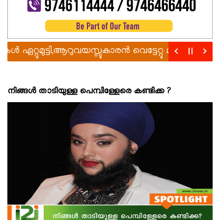
്റുമുട്ടി,ആറുവയസ്സുകാരൻ വെട്ടേറ്റു മരിച്ചു
രാഹുലിന
നിങ്ങൾ താടിയുള്ള പെമ്പിള്ളേരെ കണ്ടിക്ക ?