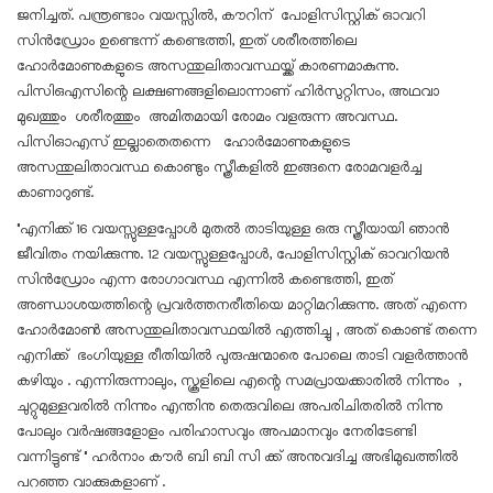
ജനിച്ചത്. പന്ത്രണ്ടാം വയസ്സിൽ, കൗറിന് പോളിസിസ്റ്റിക് ഓവറി
സിൻഡ്രോം ഉണ്ടെന്ന് കണ്ടെത്തി, ഇത് ശരീരത്തിലെ
ഹോർമോണുകളുടെ അസന്തുലിതാവസ്ഥയ്ക്ക് കാരണമാകുന്നു.
പി‌സി‌ഒ‌എസിന്റെ ലക്ഷണങ്ങളിലൊന്നാണ് ഹിർസുറ്റിസം, അഥവാ
മുഖത്തും ശരീരത്തും അമിതമായി രോമം വളരുന്ന അവസ്ഥ.
പിസിഓഎസ് ഇല്ലാതെതന്നെ ഹോർമോണുകളുടെ
അസന്തുലിതാവസ്ഥ കൊണ്ടും സ്ത്രീകളിൽ ഇങ്ങനെ രോമവളർച്ച
കാണാറുണ്ട്.
"എനിക്ക് 16 വയസ്സുള്ളപ്പോൾ മുതൽ താടിയുള്ള ഒരു സ്ത്രീയായി ഞാൻ
ജീവിതം നയിക്കുന്നു. 12 വയസ്സുള്ളപ്പോൾ, പോളിസിസ്റ്റിക് ഓവറിയൻ
സിൻഡ്രോം എന്ന രോഗാവസ്ഥ എന്നിൽ കണ്ടെത്തി, ഇത്
അണ്ഡാശയത്തിന്റെ പ്രവർത്തനരീതിയെ മാറ്റിമറിക്കുന്നു. അത് എന്നെ
ഹോർമോൺ അസന്തുലിതാവസ്ഥയിൽ എത്തിച്ചു , അത് കൊണ്ട് തന്നെ
എനിക്ക് ഭംഗിയുള്ള രീതിയിൽ പുരുഷന്മാരെ പോലെ താടി വളർത്താൻ
കഴിയും . എന്നിരുന്നാലും, സ്കൂളിലെ എന്റെ സമപ്രായക്കാരിൽ നിന്നും ,
ചുറ്റുമുള്ളവരിൽ നിന്നും എന്തിനു തെരുവിലെ അപരിചിതരിൽ നിന്നു
പോലും വർഷങ്ങളോളം പരിഹാസവും അപമാനവും നേരിടേണ്ടി
വന്നിട്ടുണ്ട് " ഹർനാം കൗർ ബി ബി സി ക്ക് അനുവദിച്ച അഭിമുഖത്തിൽ
പറഞ്ഞ വാക്കുകളാണ് .