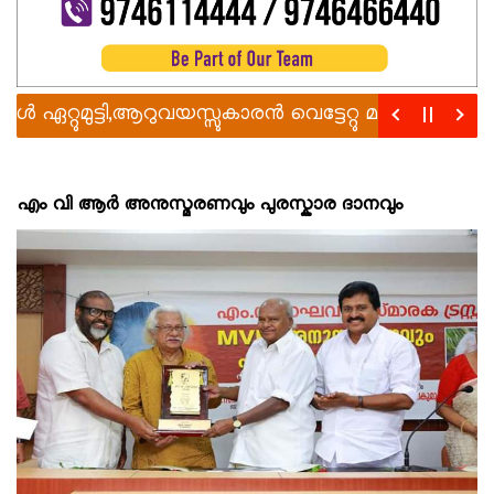
ുമുട്ടി,ആറുവയസ്സുകാരൻ വെട്ടേറ്റു മരിച്ചു
രാഹുലിന്
എം വി ആർ അനുസ്മരണവും പുരസ്കാര ദാനവും