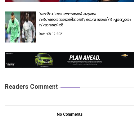
‘മെൻഡിയെ തഴഞ്ഞത് കറുത്ത
വർഗക്കാരനായതിനാൽ’; ലെവ് യാഷിൻ പുരസ്കാരം
വിവാദത്തിൽ
Date : 08-12-2021
Readers Comment
No Comments