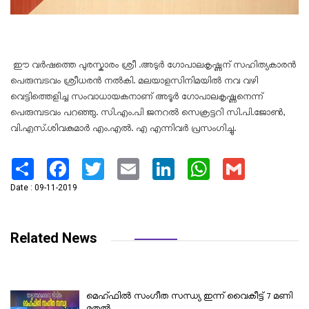
ഈ വർഷത്തെ പുരസ്കാരം ശ്രീ .അടുർ ഗോപാലകൃഷ്ണന് സഹിത്യകാരൻ
പെരുമ്പടവം ശ്രീധരൻ നൽകി. മലയാളസിനിമയിൽ നവ വഴി
വെട്ടിത്തെളിച്ച സംവാധായകനാണ് അടൂർ ​ഗോപാലകൃഷ്ണനെന്ന്
പെരുമ്പടവം പറഞ്ഞു. സി.എം.പി ജനറൽ സെക്രട്ടറി സി.പി.ജോൺ,
വി.എസ്.ശിവകുമാർ എം.എൽ. എ എന്നിവർ പ്രസം​ഗിച്ചു.
Share
Facebook
Twitter
Email
LinkedIn
WhatsApp
Gmail
Date : 09-11-2019
Related News
മെഹ്ഫിൽ സംഗീത സന്ധ്യ ഇന്ന് വൈകീട്ട് 7 മണി
മുതൽ