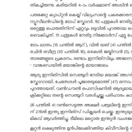
തികച്ചിരുന്നു. കരിയറിൽ 4–ാം വർഷമാണ് അശ്വിൻ ടെസ്റ്
പരുക്കേറ്റ ക്യാപ്റ്റൻ കെയ്ന‍് വില്യംസന്റെ പകരക്
ന്യൂസീലൻഡിന്റെ ടോപ് സ്കോറർ. 92 പന്തുകൾ നേരിട്ട
ഒരറ്റത്തു പൊരുതിനിന്ന് ഏറ്റവും ഒടുവിൽ പുറത
വൈകിച്ചത്. 111 പന്തുകൾ നേരിട്ട നിക്കോൾസ് എട്
ടോം ലാതം (15 പന്തിൽ ആറ്), വിൽ യങ് (41 പന്തിൽ 2
രചിൻ രവീന്ദ്ര (50 പന്തിൽ 18), കൈൽ ജയ്മിസൻ (0), 
താരങ്ങളുടെ പ്രകടനം. രണ്ടാം ഇന്നിങ്സിലും അജാസ് 
∙ വാങ്കഡെയിൽ മയാങ്കിന്റെ മായാജാലം
ആദ്യ ഇന്നിങ്സിൽ സെഞ്ചുറി നേടിയ മയാങ്ക് അഗർ
സ്കോററായി. ചേതേശ്വർ പൂജാരയുമൊത്ത് (47) ഒന്നാ
പുറത്തായത്. വൺഡൗൺ പൊസിഷനിൽ ആദ്യമായിറങ്ങിയ 
ക്രിക്കറ്റിലെ തന്റെ സെഞ്ചുറി വരൾച്ചയ്ക്കു പരിഹാരം 
26 പന്തിൽ 41 റൺസെടുത്ത അക്ഷർ പട്ടേലിന്റെ ഇന
ന് 276ൽ ഇന്ത്യ ഇന്നിങ്സ് ഡിക്ലയർ ചെയ്തു. ഇന്ത്യയു
മികവ് ആവർത്തിച്ചു. ടീമിലെ മറ്റൊരു ഇന്ത്യൻ വംശജനാ
കൂറ്റൻ‌ ലക്ഷ്യത്തിനു മുൻപിലേക്കിറങ്ങിയ കിവീസിന്റ