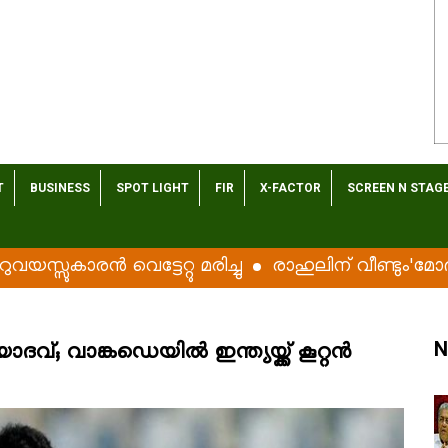
T
BUSINESS
SPOT LIGHT
FIR
X-FACTOR
SCREEN N STAG
രൻ വെട്ടേറ്റു മരിച്ചു
രാഹുലിന് വീണ്ടും'മോദി' പരാ
N
യാദവ്; വാങ്കഡെയിൽ ഇന്ത്യയ്ക്ക് കൂറ്റൻ