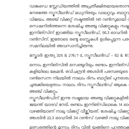
വാങ്കഡെ സ്റ്റേഡിയത്തിൽ അപ്രതീക്ഷിതമായതൊന്നും സംഭ
നേരത്തേ ന്യൂസീലൻഡ് മധ്യനിരയും വാലറ്റവും ബാറ്റുവച്ചു ക
വിജയം. അഞ്ച് വിക്കറ്റ് നഷ്ടത്തിൽ 140 റൺസുമായി 
സെഷനിൽത്തന്നെ ശേഷിച്ച അഞ്ചു വിക്കറ്റുകളും നഷ്ട
ഇന്നിങ്സിന് ഇറങ്ങിയ ന്യൂസീലൻഡ്, 56.3 ഓവറി
റൺസിന്. ഇതോടെ രണ്ടു ടെസ്റ്റുകൾ ഉൾപ്പെടുന്ന പരമ്പ
സമനിലയിൽ അവസാനിച്ചിരുന്നു.
സ്കോർ: ഇന്ത്യ 325 & 276/7 d, ന്യൂസീലൻഡ് – 62 & 16
ഒന്നാം ഇന്നിങ്സിൽ സെഞ്ചുറിയും രണ്ടാം ഇന്നി
കളിയിലെ കേമൻ. രവിചന്ദ്രൻ അശ്വിൻ പരമ്പരയുടെ താരമാ
റൺസെന്ന നിലയിൽ നാലാം ദിനം ബാറ്റിങ് പുനരാരംഭ
ചുരുക്കിയെഴുതാം: നാലാം ദിനം ന്യൂസീലൻഡ് ആകെ നേ
അഞ്ച് വിക്കറ്റും.
ന്യൂസീലൻഡിന് ഇന്നു നഷ്ടമായ അഞ്ചു വിക്കറ്റുകളിൽ ന
ജയന്ത് യാദവ് നേടി. രണ്ടാം ഇന്നിങ്സിലാകെ 14
വഴങ്ങിയാണ് നാലു വിക്കറ്റ് വീഴ്ത്തിയത്. ശേഷിച്ച വിക
അശ്വിൻ 22.3 ഓവറിൽ 34 റൺസ് വഴങ്ങി നാലു വിക്കറ്റ് വീഴ
മത്സരത്തിന്റെ മൂന്നാം ദിനം വിൽ യങ്ങിനെ പുറത്താക