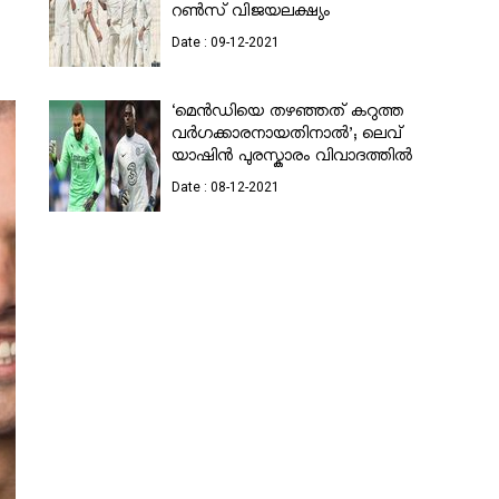
റണ്‍സ് വിജയലക്ഷ്യം
Date : 09-12-2021
‘മെൻഡിയെ തഴഞ്ഞത് കറുത്ത
നാസ
വർഗക്കാരനായതിനാൽ’; ലെവ്
യാത്രാസം
യാഷിൻ പുരസ്കാരം വിവാദത്തിൽ
ആദ്യ മലയ
ഡോ.അനി
Date : 08-12-2021
മേനോൻ
Date : 08-12-2