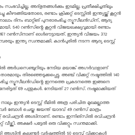
വിച്ചില്ല. അദ്ഭുതങ്ങൾക്കും ഇടമില്ല. പ്രതീക്ഷിച്ചതിലും
ീഴടങ്ങിയതോടെ, രണ്ടാം ക്രിക്കറ്റ് ടെസ്റ്റിൽ ഇന്ത്യയ്ക്ക് കൂറ്റൻ
നാലാം ദിനം ബാറ്റിങ് പുനരാരംഭിച്ച ന്യൂസീലൻഡിന്, ആദ്യ
മായി. 540 റൺസിന്റെ കൂറ്റൻ വിജയലക്ഷ്യവുമായി രണ്ടാം
ൽ 167 റൺസിനാണ് ഓൾഔട്ടായത്. ഇന്ത്യൻ വിജയം 372
രയും ഇന്ത്യ സ്വന്തമാക്കി. കാൻപുരിൽ നടന്ന ആദ്യ ടെസ്റ്റ്
7
ങ്സിൽ അർധസെഞ്ചുറിയും നേടിയ മയാങ്ക് അഗർവാളാണ്
യും തിരഞ്ഞെടുക്കപ്പെട്ടു. അഞ്ച് വിക്കറ്റ് നഷ്ടത്തിൽ 140
ിച്ച ന്യൂസീലൻഡിന്റെ ഇന്നത്തെ പ്രകടനത്തെ ഇങ്ങനെ
രിട്ടത് 69 പന്തുകൾ. നേടിയത് 27 റൺസ്. നഷ്ടമാക്കിയത്
ാലും ഇന്ത്യൻ ടെസ്റ്റ് ടീമിൽ അത്ര പരിചിത മുഖമല്ലാത്ത
 ഓവർ ബോൾ ചെയ്ത ജയന്ത് യാദവ് 49 റൺസ് മാത്രം
്കറ്റ് രവിചന്ദ്രൻ അശ്വിനാണ്. രണ്ടാം ഇന്നിങ്സിൽ രവിചന്ദ്രൻ
്ത്തി. അക്ഷർ പട്ടേൽ ഒരു വിക്കറ്റും സ്വന്തമാക്കി.
്കി അശ്വിൻ കലണ്ടർ വർഷത്തിൽ 50 ടെസ്റ്റ് വിക്കറ്റുകൾ