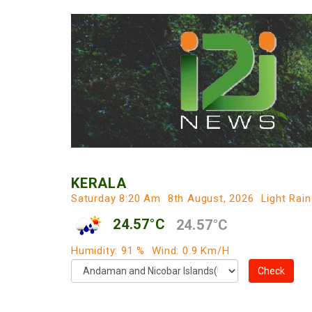
KERALA
Saturday 8:20 Am
8th August, 2026
Light Rain
24.57°C
24.57°C
Humidity: 91 %
Wind: 0.9 Km/h
Check