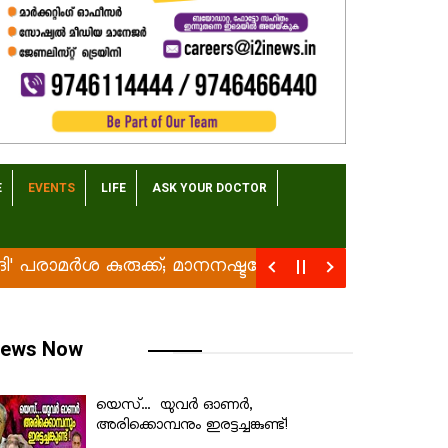
E
EVENTS
LIFE
ASK YOUR DOCTOR
മര്‍ശ കുരുക്ക്; മാനനഷ്ടക്കേസിൽ പാറ്റ്ന കോടതിയിൽ
ews Now
യെസ്... യുവർ ഓണർ,
അരിക്കൊമ്പനും ഇരട്ടച്ചങ്കുണ്ട്!