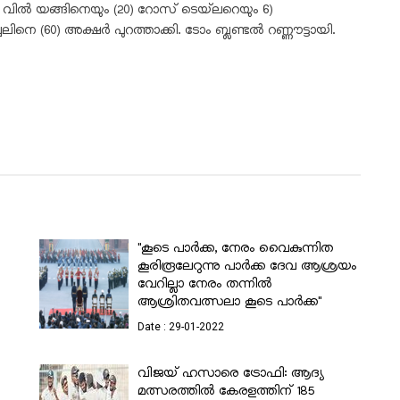
. വിൽ യങ്ങിനെയും (20) റോസ് ടെയ്‌ലറെയും 6)
ിനെ (60) അക്ഷർ പുറത്താക്കി. ടോം ബ്ലണ്ടൽ റണ്ണൗട്ടായി.
sApp
Gmail
"കൂടെ പാർക്ക, നേരം വൈകുന്നിത
കൂരിരൂലേറുന്നു പാർക്ക ദേവ ആശ്രയം
വേറില്ലാ നേരം തന്നിൽ
ആശ്രിതവത്സലാ കൂടെ പാർക്ക"
Date : 29-01-2022
ം
വിജയ് ഹസാരെ ട്രോഫി: ആദ്യ
മത്സരത്തിൽ കേരളത്തിന് 185