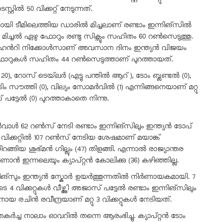
റിൽ 50 വിക്കറ്റ് നേടുന്നത്.
കാരനായി ടീമിലെത്തിയ ഡാരിൽ മിച്ചലാണ് രണ്ടാം ഇന്നിങ്സിൽ
 മിച്ചൽ ഏഴു ഫോറും രണ്ടു സിക്സും സഹിതം 60 റൺസെടുത്തു.
്തായ ഹെൻറി നിക്കോൾസാണ് അവസാന ദിനം ഇന്ത്യൻ വിജയം
ടു ഫോറുകൾ സഹിതം 44 റണ്‍സെടുത്താണ് പുറത്തായത്.
0), റോസ് ടെയ്‍ലർ (എട്ടു പന്തിൽ ആറ്), ടോം ബ്ലണ്ടൽ (0),
ടിം സൗത്തി (0), വില്യം സോമർവിൽ (1) എന്നിങ്ങനെയാണ് മറ്റു
പട്ടേൽ (0) പുറത്താകാതെ നിന്നു.
വാൾ 62 റൺസ് നേടി രണ്ടാം ഇന്നിങ്സിലും ഇന്ത്യൻ ടോപ്
ം വിക്കറ്റിൽ 107 റൺസ് നേടിയ ശേഷമാണ് മയാങ്ക്
ശുഭ്മൻ ഗില്ലും (47) തിളങ്ങി. എന്നാൽ രാജ്യാന്തര
കാണാ‍ൻ ഇന്നലെയും ക്യാപ്റ്റൻ കോലിക്കു (36) കഴിഞ്ഞില്ല.
്നിങ്സും ഇന്ത്യൻ സ്കോർ ഉയർത്തുന്നതിൽ നിർണായകമായി. 7
ടെ 4 വിക്കറ്റുകൾ വീഴ്ത്തി അജാസ് പട്ടേൽ രണ്ടാം ഇന്നിങ്സിലും
യ രചിൻ രവീന്ദ്രയാണ് മറ്റു 3 വിക്കറ്റുകൾ നേടിയത്.
െ തകർച്ച നാലാം ഓവറിൽ തന്നെ ആരംഭിച്ചു. ക്യാപ്റ്റൻ ടോം