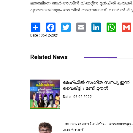
ലാതമിനെ ആർ.അശ്വിൻ വിക്കറ്റിനു മുൻപിൽ കുരുക്കി
പുറത്താക്കിയതും അശ്വി‍ൻ തന്നെയാണ്. ഡാരിൽ മിച്ചല
Share
Facebook
Twitter
Email
LinkedIn
What
Date : 06-12-2021
Related News
മെഹ്ഫിൽ സംഗീത സന്ധ്യ ഇന്ന്
വൈകീട്ട് 7 മണി മുതൽ
Date : 06-02-2022
ലോക ചെസ് കിരീടം; അഞ്ചാമതു
കാൾസന്