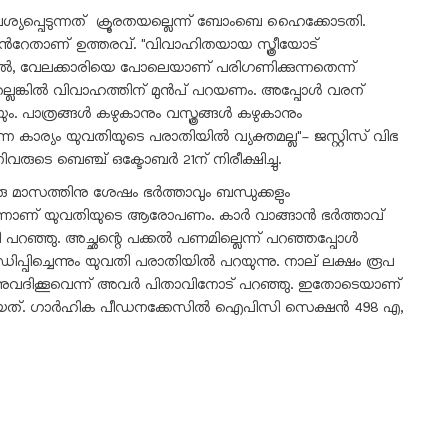
ശ്യപ്പെടുന്നത് ക്രൂരതയല്ലെന്ന് ബോംബെ ഹൈക്കോടതി.
േതാണ് ഉത്തരവ്. "വിവാഹിതയായ സ്ത്രീയോട്
്ടാൽ, വേലക്കാരിയെ പോലെയാണ് പരിഗണിക്കുന്നതെന്ന്
്ലെങ്കിൽ വിവാഹത്തിന് മുന്‍പ് പറയണം. അപ്പോള്‍ വരന്
. പാത്രങ്ങള്‍ കഴുകാനും വസ്ത്രങ്ങള്‍ കഴുകാനും
ന്ന കാര്യം യുവതിയുടെ പരാതിയില്‍ വ്യക്തമല്ല"- ജസ്റ്റിസ് വിഭ
വരുടെ ബെഞ്ച് ഒക്ടോബർ 21ന് നിരീക്ഷിച്ചു.
ാസത്തിനു ശേഷം ഭർത്താവും ബന്ധുക്കളും
ാണ് യുവതിയുടെ ആരോപണം. കാര്‍ വാങ്ങാൻ ഭര്‍ത്താവ്
ി പറഞ്ഞു. അച്ഛന്റെ പക്കൽ പണമില്ലെന്ന് പറഞ്ഞപ്പോൾ
പിച്ചെന്നും യുവതി പരാതിയില്‍ പറയുന്നു. നാല് ലക്ഷം രൂപ
ാൻ അനുവദിക്കൂവെന്ന് അവർ പിതാവിനോട് പറഞ്ഞു. ഇതോടെയാണ്
കിയത്. ഗാർഹിക പീഡനക്കേസിൽ ഐപിസി സെക്ഷൻ 498 എ,
sApp
Gmail