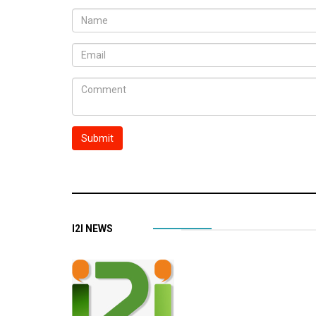
Submit
I2I NEWS