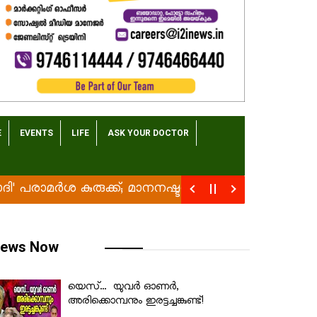
E
EVENTS
LIFE
ASK YOUR DOCTOR
പരാമര്‍ശ കുരുക്ക്; മാനനഷ്ടക്കേസിൽ പാറ്റ്ന കോടതിയ
ews Now
യെസ്... യുവർ ഓണർ,
അരിക്കൊമ്പനും ഇരട്ടച്ചങ്കുണ്ട്!