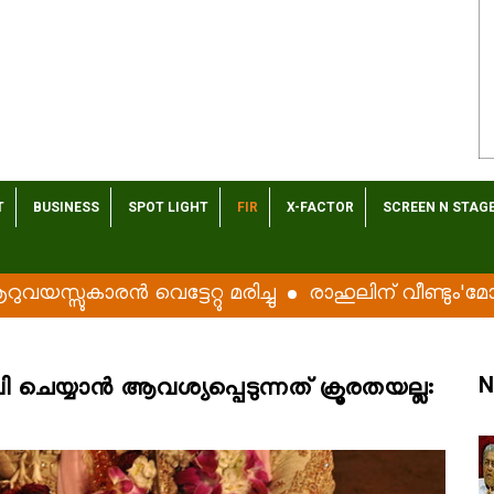
T
BUSINESS
SPOT LIGHT
FIR
X-FACTOR
SCREEN N STAG
ുകാരൻ വെട്ടേറ്റു മരിച്ചു
രാഹുലിന് വീണ്ടും'മോദി' 
N
 ചെയ്യാൻ ആവശ്യപ്പെടുന്നത് ക്രൂരതയല്ല: