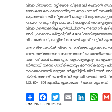
വിവാഹിതയായ സ്ത്രീയോട് വീട്ടുജോലി ചെയ്യാൻ ആവ
ബോംബെ ഹൈക്കോടതിയുടെ ഔറംഗബാദ് ബെഞ്ചിന്‍റ
കുടുംബത്തിനായി വീട്ടുജോലി ചെയ്യാൻ ആവശ്യപ്പെട
പറയാനാവില്ല. വീട്ടുജോലികൾ ചെയ്യാൻ താൽപ്പര്യമില
വിവാഹത്തെക്കുറിച്ച് പുനർവിചിന്തനം നടത്താന്‍ കഴിയും
അടിച്ചുവാരാനും ഭര്‍തൃവീട്ടില്‍ ജോലിക്കാരിയുണ്ടോയെ
വി കങ്കൻവാടി, ജസ്റ്റിസ് രാജേഷ് എസ് പാട്ടീൽ എന്നി
2019 ഡിസംബറിൽ വിവാഹം കഴിഞ്ഞ് ഏകദേശം ഒരു മ
വേലക്കാരിയോടെന്ന പോലെയാണ് പെരുമാറിയതെന്ന
തന്നോട് നാല് ലക്ഷം രൂപ ആവശ്യപ്പെട്ടെന്നും യുവത
ഭർത്താവ് തന്നെ ശാരീരികമായും മാനസികമായും പീഡിപ്
കൊണ്ടുവന്നാൽ മാത്രമേ ഭര്‍തൃവീട്ടില്‍ ജീവിക്ക
2020ല്‍ നന്ദേത് പൊലീസിൽ യുവതി പരാതി നൽ
323, 504, 506 എന്നിവ പ്രകാരമാണ് കേസെടുത്തത്.
Share
Facebook
Twitter
Email
LinkedIn
What
Date : 2022-10-28 22:05:30