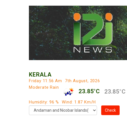
KERALA
Friday 11:56 Am
7th August, 2026
Moderate Rain
23.85°C
23.85°C
Humidity: 96 %
Wind: 1.87 Km/h
Check